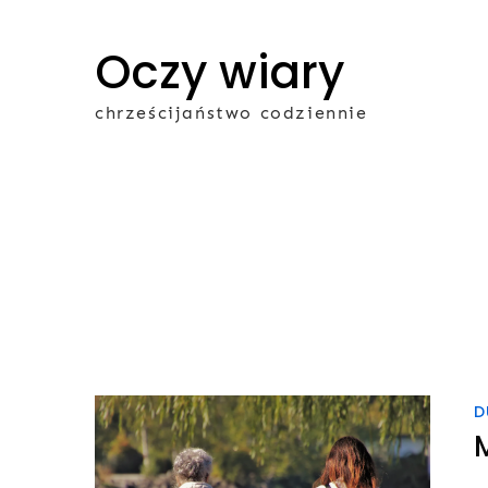
Skip
to
Oczy wiary
content
chrześcijaństwo codziennie
D