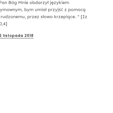
Pan Bóg Mnie obdarzył językiem
ymownym, bym umiał przyjść z pomocą
trudzonemu, przez słowo krzepiące. ” [Iz
0,4]
osted
2 listopada 2018
n