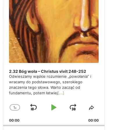
2.32 Bóg woła – Christus vivit 248-252
Odwieszamy wąskie rozumienie „powołania” i
wracamy do podstawowego, szerokiego
znaczenia tego słowa. Warto zacząć od
fundamentu, potem łatwiej
[...]
1
x
Skip
Play
Jump
Change
Share
Playback
This
Backward
Pause
Forward
00:00
Rate
00:00
Episode