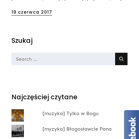
Posted
19 czerwca 2017
on
Szukaj
Search
for:
Najczęściej czytane
[muzyka] Tylko w Bogu
[myzyka] Błogosławcie Pana