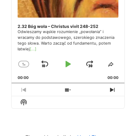
2.32 Bóg woła – Christus vivit 248-252
Odwieszamy wąskie rozumienie „powołania” i
wracamy do podstawowego, szerokiego znaczenia
tego słowa. Warto zacząć od fundamentu, potem
łatwiej
[...]
1
x
Skip
Play
Jump
Change
Share
Playback
This
Backward
Pause
Forward
00:00
Rate
00:00
Episode
Previous
Show
Next
Episode
Episodes
Episode
Show
List
Podcast
Information